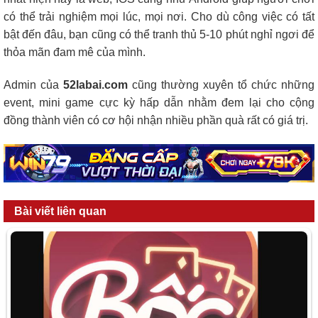
có thể trải nghiệm mọi lúc, mọi nơi. Cho dù công việc có tất
bật đến đâu, bạn cũng có thể tranh thủ 5-10 phút nghỉ ngơi để
thỏa mãn đam mê của mình.
Admin của
52labai.com
cũng thường xuyên tổ chức những
event, mini game cực kỳ hấp dẫn nhằm đem lại cho cộng
đồng thành viên có cơ hội nhận nhiều phần quà rất có giá trị.
Bài viết liên quan