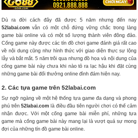
Dù ra đời cách đây đã được 5 năm nhưng đến nay
52labai.com
vẫn có một chỗ đứng vững chắc trong làng
game bài online và có một số lượng thành viên đông đảo.
Cổng game này được các tín đồ chơi game đánh giá rất cao
về nội dung cũng như hình thức với giao diện thực sự lộng
lẫy và bắt mắt. 5 năm trôi qua nhưng đồ họa và nội dung của
cổng game bài này chưa khi nào tỏ ra lạc hậu khi đặt cùng
những game bài đổi thưởng online đình đám hiện nay.
2. Các tựa game trên 52labai.com
Sự ngỡ ngàng về một hệ thống tựa game đa dạng và phong
phú trên
52labai.com
là điều đầu tiên người chơi có thể cảm
nhận được. Với một cổng game bài miễn phí, những tựa
game mà cổng game bài này mang lại là vượt quá sự mong
đợi của những tín đồ game bài online.