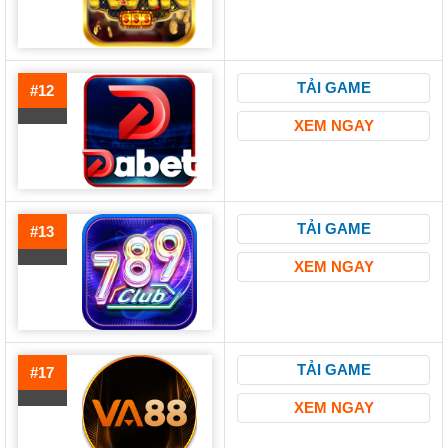
TẢI GAME
#12
XEM NGAY
TẢI GAME
#13
XEM NGAY
TẢI GAME
#17
XEM NGAY