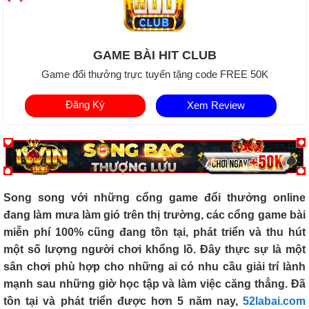
GAME BÀI HIT CLUB
Game đổi thưởng trực tuyến tặng code FREE 50K
Đăng Ký
Xem Review
Song song với những cổng game đổi thưởng online
đang làm mưa làm gió trên thị trường, các cổng game bài
miễn phí 100% cũng đang tồn tại, phát triển và thu hút
một số lượng người chơi khổng lồ. Đây thực sự là một
sân chơi phù hợp cho những ai có nhu cầu giải trí lành
mạnh sau những giờ học tập và làm việc căng thẳng. Đã
tồn tại và phát triển được hơn 5 năm nay,
52labai.com