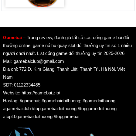
Gamebai
– Trang review, đánh giá tất cả các cổng game bài đổi
thưởng online, game nổ hũ quay slot đổi thưởng uy tín số 1 nhiều
người chơi nhất. List cổng game đổi thưởng uy tín 2025-2026
Mail:
gamebaiclub@gmail.com
Địa chỉ: 772 Đ. Kim Giang, Thanh Liệt, Thanh Trì, Hà Nội, Việt
Nam
SĐT: 01122334455
Website: https://gamebai.zip/
Hastag: #gamebai; #gamebaidoithuong; #gamedoithuong;
#gamebaiclub #topgamebaidoithuong #topgamedoithuong
#top10gamebaidoithuong #topgamebai