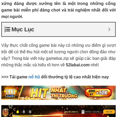
xứng đáng được xướng tên là một trong những cổng
game bài miễn phí đáng chơi và trải nghiệm nhất đối với
mọi người.
Mục Lục
Vậy thực chất cổng game bài này có những ưu điểm gì vượt
trội để có thể thu hút một số lượng người chơi đông đảo như
vậy? Trong bài viết này gamebai.zip sẽ giúp các bạn giải đáp
những thắc mắc và hiểu rõ hơn về
52labai.com
nhé!
>>> Tải game
nổ hũ
đổi thưởng tỷ lệ cao nhất hiện nay