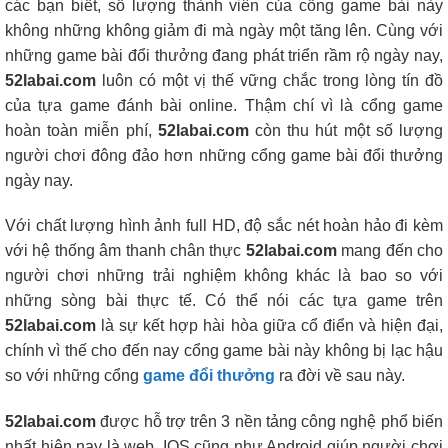
các bạn biết, số lượng thành viên của cổng game bài này
không những không giảm đi mà ngày một tăng lên. Cùng với
những game bài đổi thưởng đang phát triển rầm rộ ngày nay,
52labai.com
luôn có một vị thế vững chắc trong lòng tín đồ
của tựa game đánh bài online. Thậm chí vì là cổng game
hoàn toàn miễn phí,
52labai.com
còn thu hút một số lượng
người chơi đông đảo hơn những cổng game bài đổi thưởng
ngày nay.
Với chất lượng hình ảnh full HD, độ sắc nét hoàn hảo đi kèm
với hệ thống âm thanh chân thực
52labai.com
mang đến cho
người chơi những trải nghiệm không khác là bao so với
những sòng bài thực tế. Có thể nói các tựa game trên
52labai.com
là sự kết hợp hài hòa giữa cổ điển và hiện đại,
chính vì thế cho đến nay cổng game bài này không bị lạc hậu
so với những cổng
game đổi thưởng
ra đời về sau này.
52labai.com
được hỗ trợ trên 3 nền tảng công nghệ phổ biến
nhất hiện nay là web, IOS cũng như Android giúp người chơi