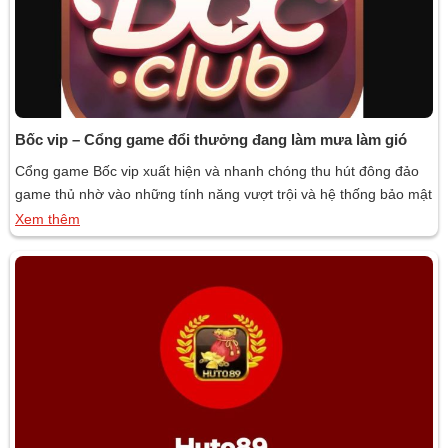
Bốc vip – Cổng game đổi thưởng đang làm mưa làm gió
Cổng game Bốc vip xuất hiện và nhanh chóng thu hút đông đảo
game thủ nhờ vào những tính năng vượt trội và hệ thống bảo mật
chuyên nghiệp. Không chỉ là nơi giải trí game bài đổi thưởng, Bốc
Xem thêm
Vip còn mang đến nhiều cơ hội đổi thưởng hấp dẫn, đáp ứng nhu
cầu […]