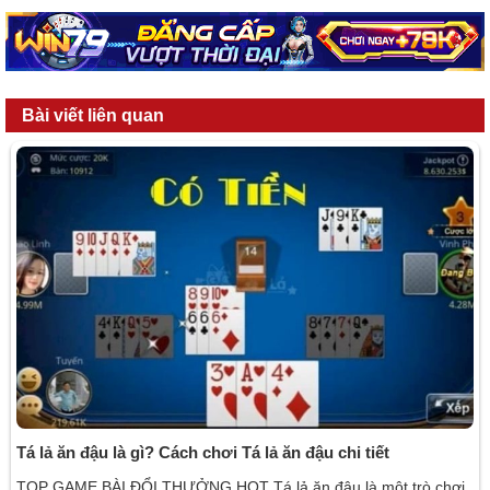
Bài viết liên quan
Tá lả ăn đậu là gì? Cách chơi Tá lả ăn đậu chi tiết
TOP GAME BÀI ĐỔI THƯỞNG HOT Tá lả ăn đậu là một trò chơi