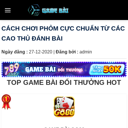
Skip
to
content
CÁCH CHƠI PHỎM CỰC CHUẨN TỪ CÁC
CAO THỦ ĐÁNH BÀI
Ngày đăng :
27-12-2020
|
Đăng bởi :
admin
TOP GAME BÀI ĐỔI THƯỞNG HOT