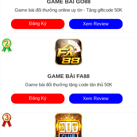
GAME BÀI GO88
Game bài đổi thưởng online uy tín - Tặng giftcode 50K
Đăng Ký
Xem Review
GAME BÀI FA88
Game bài đổi thưởng tặng code tân thủ 50K
Đăng Ký
Xem Review