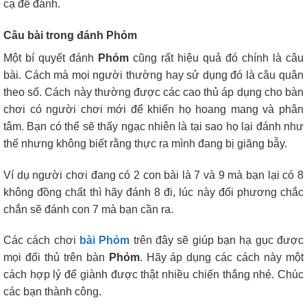
cạ để đánh.
Câu bài trong đánh Phỏm
Một bí quyết đánh
Phỏm
cũng rất hiệu quả đó chính là câu
bài. Cách mà mọi người thường hay sử dụng đó là câu quân
theo số. Cách này thường được các cao thủ áp dụng cho bàn
chơi có người chơi mới để khiến họ hoang mang và phân
tâm. Bạn có thể sẽ thấy ngạc nhiên là tại sao họ lại đánh như
thế nhưng không biết rằng thực ra mình đang bị giăng bẫy.
Ví dụ người chơi đang có 2 con bài là 7 và 9 mà bạn lại có 8
không đồng chất thì hãy đánh 8 đi, lúc này đối phương chắc
chắn sẽ đánh con 7 mà bạn cần ra.
Các cách chơi
bài Phỏm
trên đây sẽ giúp bạn hạ gục được
mọi đối thủ trên bàn
Phỏm
. Hãy áp dụng các cách này một
cách hợp lý để giành được thật nhiều chiến thắng nhé. Chúc
các bạn thành công.