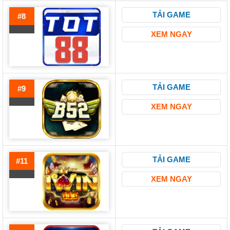
TẢI GAME
#8
XEM NGAY
TẢI GAME
#9
XEM NGAY
TẢI GAME
#11
XEM NGAY