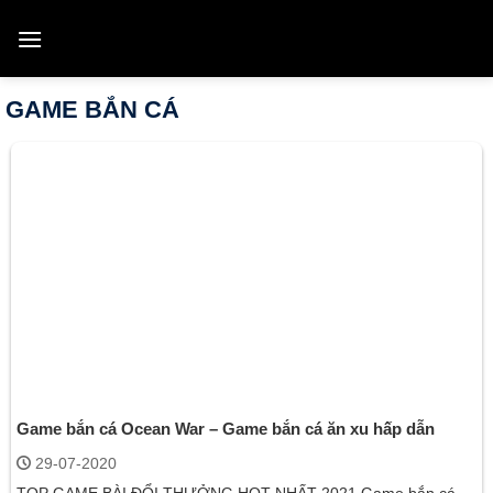
Skip
to
content
GAME BẮN CÁ
Game bắn cá Ocean War – Game bắn cá ăn xu hấp dẫn
29-07-2020