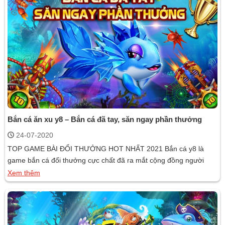
Bắn cá ăn xu y8 – Bắn cá đã tay, săn ngay phần thưởng
24-07-2020
TOP GAME BÀI ĐỔI THƯỞNG HOT NHẤT 2021 Bắn cá y8 là
game bắn cá đổi thưởng cực chất đã ra mắt cộng đồng người
chơi trên thị trường. Cổng game mang đến cho các game thủ sân
Xem thêm
chơi công bằng với những tính năng hiện đại. Cùng
gamebai.cyou tìm hiểu sâu thêm về cổng […]