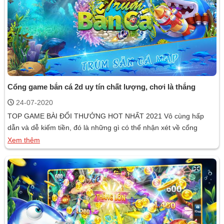
Cổng game bắn cá 2d uy tín chất lượng, chơi là thắng
24-07-2020
TOP GAME BÀI ĐỔI THƯỞNG HOT NHẤT 2021 Vô cùng hấp
dẫn và dễ kiếm tiền, đó là những gì có thể nhận xét về cổng
game bắn cá 2d online Trùm bắn cá. Đây là cổng game bắn cá
Xem thêm
đổi thưởng hàng đầu tại Việt Nam cũng như nhiều nước trên thế
giới, Trùm […]