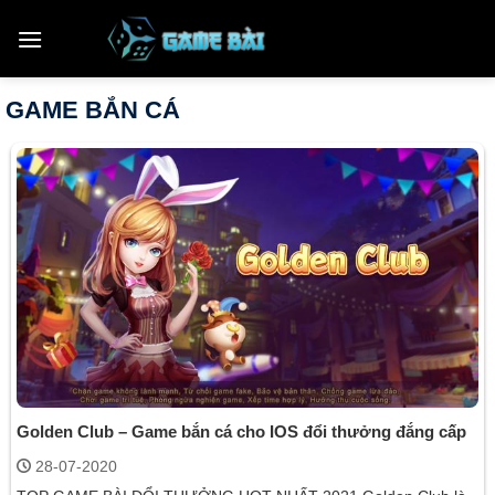
Skip
to
content
GAME BẮN CÁ
Golden Club – Game bắn cá cho IOS đổi thưởng đắng cấp
28-07-2020