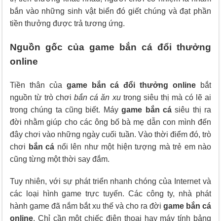
bắn vào những sinh vật biển đó giết chúng và đạt phần
tiền thưởng được trả tương ứng.
Nguồn gốc của game bắn cá đổi thưởng
online
Tiền thân của
game bắn cá đổi thưởng online
bắt
nguồn từ trò chơi
bắn cá ăn xu
trong siêu thị mà có lẽ ai
trong chúng ta cũng biết. Máy
game bắn cá
siêu thị ra
đời nhằm giúp cho các ông bố bà mẹ dẫn con mình đến
đây chơi vào những ngày cuối tuần. Vào thời điểm đó, trò
chơi
bắn cá
nổi lên như một hiện tượng mà trẻ em nào
cũng từng một thời say đắm.
Tuy nhiên, với sự phát triển nhanh chóng của Internet và
các loại hình game trực tuyến. Các công ty, nhà phát
hành game đã nắm bắt xu thế và cho ra đời
game bắn cá
online
. Chỉ cần một chiếc điện thoại hay máy tính bảng