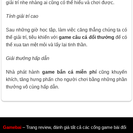
giải trí nhẹ nhàng ai cũng có thể hiểu và chơi được.
Tính giải trí cao
Sau những giờ học tập, làm việc căng thẳng chúng ta có
thể giải trí, tiêu khiển với
game câu cá đổi thưởng
để có
thể xua tan mệt mỏi và lấy lại tinh thần.
Giải thưởng hấp dẫn
Nhà phát hành
game bắn cá miễn phí
cũng khuyến
khích, tăng hưng phấn cho người chơi bằng những phần
thưởng vô cùng hấp dẫn.
Gamebai
– Trang review, đánh giá tất cả các cổng game bài đổi