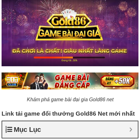
Khám phá game bài đại gia Gold86 net
Link tải game đổi thưởng Gold86 Net mới nhất
Mục Lục