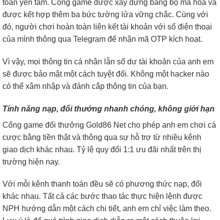
toàn yên tâm. Cổng game được xây dựng bằng bộ mã hóa và
được kết hợp thêm ba bức tường lửa vững chắc. Cùng với
đó, người chơi hoàn toàn liên kết tài khoản với số điện thoại
của mình thông qua Telegram để nhận mã OTP kích hoạt.
Vì vậy, mọi thông tin cá nhân lẫn số dư tài khoản của anh em
sẽ được bảo mật một cách tuyệt đối. Không một hacker nào
có thể xâm nhập và đánh cắp thông tin của bạn.
Tính năng nạp, đổi thưởng nhanh chóng, không giới hạn
Cổng game đổi thưởng Gold86 Net cho phép anh em chơi cá
cược bằng tiền thật và thông qua sự hỗ trợ từ nhiều kênh
giao dịch khác nhau. Tỷ lệ quy đổi 1:1 ưu đãi nhất trên thị
trường hiện nay.
Với mỗi kênh thanh toán đều sẽ có phương thức nạp, đổi
khác nhau. Tất cả các bước thao tác thực hiện lệnh được
NPH hướng dẫn một cách chi tiết, anh em chỉ việc làm theo.