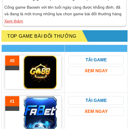
Cổng game Baowin với tên tuổi ngày càng được khẳng định, đã
và đang là một trong những lựa chọn game bài đổi thưởng hàng
đầu cho người chơi yêu thích sự mới mẻ và chuyên nghiệp. Cổng
Xem thêm
game này không chỉ nổi bật với giao diện thân thiện mà còn cung
cấp nhiều dịch […]
TOP GAME BÀI ĐỔI THƯỞNG
TẢI GAME
#0
XEM NGAY
TẢI GAME
#1
XEM NGAY