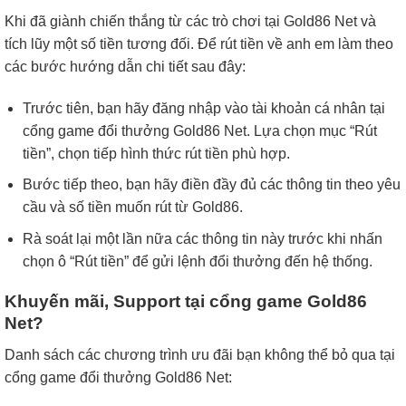
Khi đã giành chiến thắng từ các trò chơi tại Gold86 Net và
tích lũy một số tiền tương đối. Để rút tiền về anh em làm theo
các bước hướng dẫn chi tiết sau đây:
Trước tiên, bạn hãy đăng nhập vào tài khoản cá nhân tại
cổng game đổi thưởng Gold86 Net. Lựa chọn mục “Rút
tiền”, chọn tiếp hình thức rút tiền phù hợp.
Bước tiếp theo, bạn hãy điền đầy đủ các thông tin theo yêu
cầu và số tiền muốn rút từ Gold86.
Rà soát lại một lần nữa các thông tin này trước khi nhấn
chọn ô “Rút tiền” để gửi lệnh đổi thưởng đến hệ thống.
Khuyến mãi, Support tại cổng game Gold86
Net?
Danh sách các chương trình ưu đãi bạn không thể bỏ qua tại
cổng game đổi thưởng Gold86 Net: