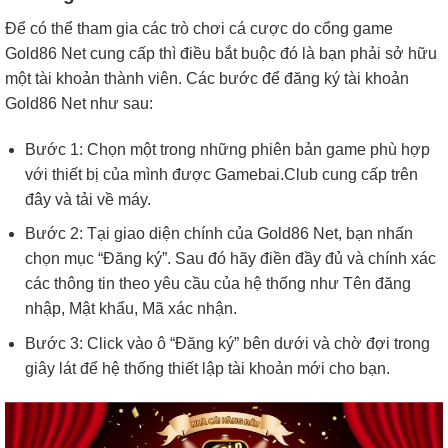
Để có thể tham gia các trò chơi cá cược do cổng game
Gold86 Net cung cấp thì điều bắt buộc đó là bạn phải sở hữu
một tài khoản thành viên. Các bước để đăng ký tài khoản
Gold86 Net như sau:
Bước 1: Chọn một trong những phiên bản game phù hợp
với thiết bị của mình được Gamebai.Club cung cấp trên
đây và tải về máy.
Bước 2: Tại giao diện chính của Gold86 Net, bạn nhấn
chọn mục “Đăng ký”. Sau đó hãy điền đầy đủ và chính xác
các thông tin theo yêu cầu của hệ thống như Tên đăng
nhập, Mật khẩu, Mã xác nhận.
Bước 3: Click vào ô “Đăng ký” bên dưới và chờ đợi trong
giây lát để hệ thống thiết lập tài khoản mới cho bạn.