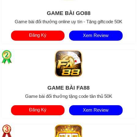
GAME BÀI GO88
Game bài đổi thưởng online uy tín - Tặng giftcode 50K
Đăng Ký
Xem Review
GAME BÀI FA88
Game bài đổi thưởng tặng code tân thủ 50K
Đăng Ký
Xem Review