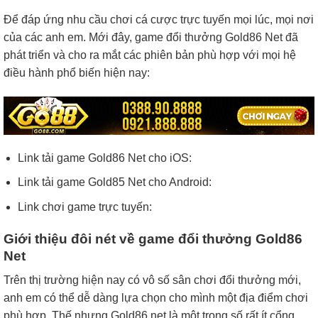
Để đáp ứng nhu cầu chơi cá cược trực tuyến mọi lúc, mọi nơi
của các anh em. Mới đây, game đổi thưởng Gold86 Net đã
phát triển và cho ra mắt các phiên bản phù hợp với mọi hệ
điều hành phổ biến hiện nay:
Link tải game Gold86 Net cho iOS:
Link tải game Gold85 Net cho Android:
Link chơi game trực tuyến:
Giới thiệu đôi nét về game đổi thưởng Gold86
Net
Trên thị trường hiện nay có vô số sân chơi đổi thưởng mới,
anh em có thể dễ dàng lựa chọn cho mình một địa điểm chơi
phù hợp. Thế nhưng Gold86 net là một trong số rất ít cổng