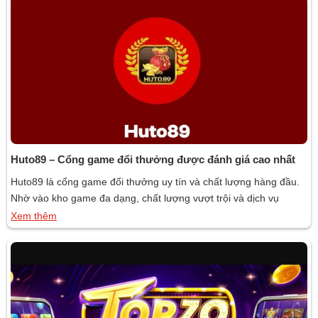
cầu […]
Huto89 – Cổng game đổi thưởng được đánh giá cao nhất
Huto89 là cổng game đổi thưởng uy tín và chất lượng hàng đầu.
Nhờ vào kho game đa dạng, chất lượng vượt trội và dịch vụ
khách hàng chu đáo, Huto89 đã thu hút một lượng lớn người
Xem thêm
dùng và nhận được đánh giá cao trong cộng đồng game thủ. Hãy
cùng Gamebai.in tìm hiểu […]