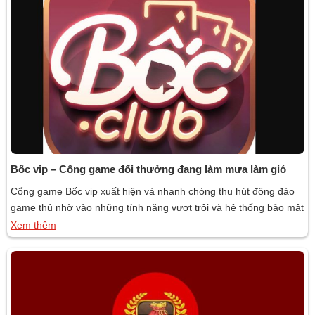
Bốc vip – Cổng game đổi thưởng đang làm mưa làm gió
Cổng game Bốc vip xuất hiện và nhanh chóng thu hút đông đảo
game thủ nhờ vào những tính năng vượt trội và hệ thống bảo mật
chuyên nghiệp. Không chỉ là nơi giải trí game bài đổi thưởng, Bốc
Xem thêm
Vip còn mang đến nhiều cơ hội đổi thưởng hấp dẫn, đáp ứng nhu
cầu […]