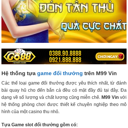
Hệ thống tựa
game đổi thưởng
trên M99 Vin
Các thể loại game đổi thưởng được yêu thích nhất, từ đánh
bài quay hũ cho đến bắn cá đều có mặt đầy đủ tại đây. Đa
dạng về số lượng và chất lượng cũng miễn chê.
M99 Vin
với
hệ thống phòng chơi được thiết kế chuyên nghiệp theo mô
hình của một casino thu nhỏ.
Tựa Game slot đổi thưởng gồm có: