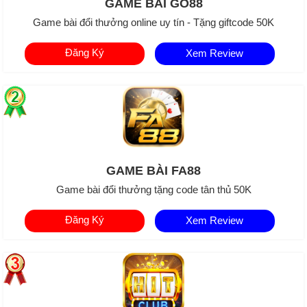
GAME BÀI GO88
Game bài đổi thưởng online uy tín - Tặng giftcode 50K
Đăng Ký
Xem Review
GAME BÀI FA88
Game bài đổi thưởng tặng code tân thủ 50K
Đăng Ký
Xem Review