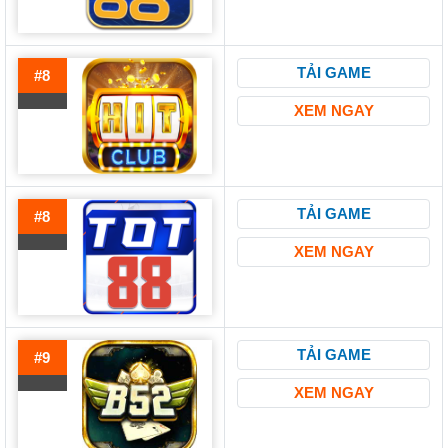
TẢI GAME
#8
XEM NGAY
TẢI GAME
#8
XEM NGAY
TẢI GAME
#9
XEM NGAY