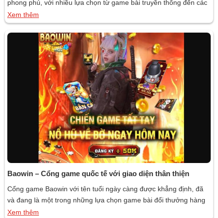
phong phú, với nhiều lựa chọn từ game bài truyền thống đến các
trò chơi hiện đại hấp dẫn, đáp ứng nhu cầu giải trí của hàng triệu
Xem thêm
người chơi mỗi ngày. Cùng Gamebai.in tìm hiểu cổng game này
qua bài viết […]
Baowin – Cổng game quốc tế với giao diện thân thiện
Cổng game Baowin với tên tuổi ngày càng được khẳng định, đã
và đang là một trong những lựa chọn game bài đổi thưởng hàng
đầu cho người chơi yêu thích sự mới mẻ và chuyên nghiệp. Cổng
Xem thêm