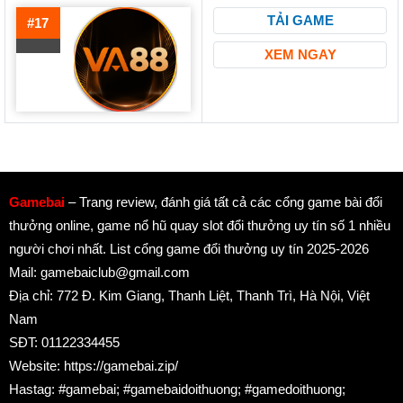
TẢI GAME
#17
XEM NGAY
Gamebai
– Trang review, đánh giá tất cả các cổng game bài đổi
thưởng online, game nổ hũ quay slot đổi thưởng uy tín số 1 nhiều
người chơi nhất. List cổng game đổi thưởng uy tín 2025-2026
Mail:
gamebaiclub@gmail.com
Địa chỉ: 772 Đ. Kim Giang, Thanh Liệt, Thanh Trì, Hà Nội, Việt
Nam
SĐT: 01122334455
Website: https://gamebai.zip/
Hastag: #gamebai; #gamebaidoithuong; #gamedoithuong;