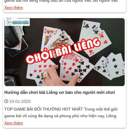
game bài nổi tiếng mang dấu ấn của người Việt, do người Việt
sáng tạo và phổ biến, Liêng luôn có mặt trong một vị trí của
Xem thêm
những game bài đổi thưởng đáng chơi nhất ở các cổng game bài
hiện nay. Tuy vậy […]
Hướng dẫn chơi bài Liêng cơ bản cho người mới chơi
19-01-2020
TOP GAME BÀI ĐỔI THƯỞNG HOT NHẤT Trong một thế giới
game bài vô cùng đa dạng và phong phú như hiện nay, Liêng
luôn có một chỗ đứng khá vững chắc và có tính cuốn hút khá
Xem thêm
mạnh mẽ với đa số người chơi. Với hình thức đặt cược, tố trong