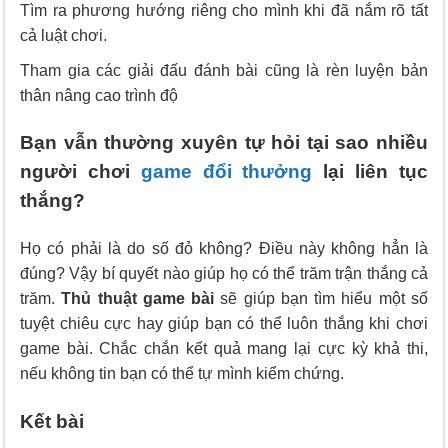
Tìm ra phương hướng riêng cho mình khi đã nắm rõ tất
cả luật chơi.
Tham gia các giải đấu đánh bài cũng là rèn luyện bản
thân nâng cao trình độ
Bạn vẫn thường xuyên tự hỏi tại sao nhiều
người chơi
game đổi thưởng
lại liên tục
thắng?
Họ có phải là do số đỏ không? Điều này không hẳn là
đúng? Vậy bí quyết nào giúp họ có thể trăm trận thắng cả
trăm.
Thủ thuật game bài
sẽ giúp bạn tìm hiểu một số
tuyệt chiêu cực hay giúp bạn có thể luôn thắng khi chơi
game bài. Chắc chắn kết quả mang lại cực kỳ khả thi,
nếu không tin bạn có thể tự mình kiểm chứng.
Kết bài