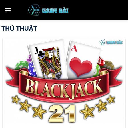
Skip
to
content
THỦ THUẬT