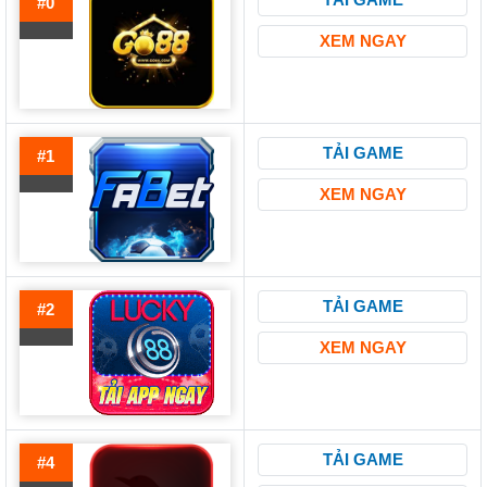
#0
XEM NGAY
TẢI GAME
#1
XEM NGAY
TẢI GAME
#2
XEM NGAY
TẢI GAME
#4