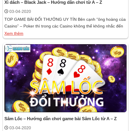
Xì dách – Black Jack – Hướng dẫn chơi từ A – Z
03-04-2020
TOP GAME BÀI ĐỔI THƯỞNG UY TÍN Bên cạnh “ông hoàng của
Casino” – Poker thì trong các Casino không thể không nhắc đến
game bài Xì dách – Black Jack. Với thế giới game bài online đa
Xem thêm
dạng và phong phú hiện nay, Black Jack đã được mô tả một cách
chân thực và […]
Sâm Lốc – Hướng dẫn chơi game bài Sâm Lốc từ A – Z
03-04-2020