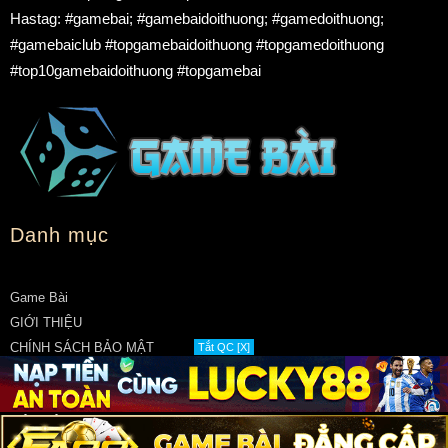
Hastag: #gamebai; #gamebaidoithuong; #gamedoithuong;
#gamebaiclub #topgamebaidoithuong #topgamedoithuong
#top10gamebaidoithuong #topgamebai
Danh mục
Game Bài
GIỚI THIỆU
CHÍNH SÁCH BẢO MẬT
Tắt QC [X]
ĐIỀU KHOẢN SỬ DỤNG
MIỄN TRỪ TRÁCH NHIỆM
LIÊN HỆ