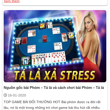
thấy vô cùng thấm thía. “Trong cờ bạc, ngoài anh em” là một câu
Xem thêm
nói như vậy. Bạn nên nhớ khi bước vào bàn cờ bạc nói chung và
[…]
Nguồn gốc bài Phỏm – Tá lả và cách chơi bài Phỏm – Tá lả
16-01-2020
TOP GAME BÀI ĐỔI THƯỞNG HOT Bài phỏm được ra đời rất
lâu, nó là một trong những trò chơi game bài thu hút rất nhiều