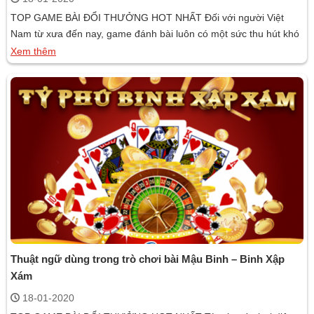
TOP GAME BÀI ĐỔI THƯỞNG HOT NHẤT Đối với người Việt
Nam từ xưa đến nay, game đánh bài luôn có một sức thu hút khó
cưỡng và thực sự nó đã trở thành một món ăn tinh thần không
Xem thêm
thể thiếu giúp mọi người có được những phút giây giải trí thú vị
sau […]
Thuật ngữ dùng trong trò chơi bài Mậu Binh – Binh Xập
Xám
18-01-2020