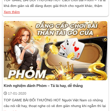
khá đơn giản và dễ dàng được giải thích cho người khác, thậm
chí là kể cả đối với người mới bắt đầu. Chính vì điều này mà
Xem thêm
Phỏm – Tá lả rất phổ biến. Nếu bạn còn điều gì chưa rõ, […]
Kinh nghiệm đánh Phỏm – Tá lả hay, dễ thắng
17-01-2020
TOP GAME BÀI ĐỔI THƯỞNG HOT Người Việt Nam có những
câu nói rất hay, thoạt nghe có vẻ đơn giản nhưng khi ngẫm thì lại