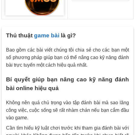
Thủ thuật
game bài
là gì?
Bao gồm các bài viết chúng tôi chia sẻ cho các bạn một
số phương pháp giúp bạn có thể nâng cao kỹ năng đánh
bài trực tuyến một cách hiệu quả nhất.
Bí quyết giúp bạn nâng cao kỹ năng đánh
bài online hiệu quả
Không nên quá chú trọng vào tập đánh bài mà sao lãng
công việc, cuộc sống sẽ rất nhàm chán nếu bạn cắm đầu
vào game.
Cần tìm hiểu kỹ luật chơi trước khi tham gia đánh bài với