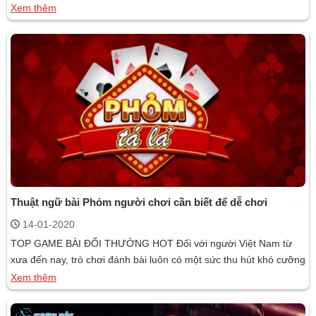
cho rằng đây là game bài chứa đựng khá nhiều may rủi. Song
Xem thêm
thực tế không phải vậy, có những người chơi phỏm – tá lả rất hay
[…]
Thuật ngữ bài Phỏm người chơi cần biết để dễ chơi
14-01-2020
TOP GAME BÀI ĐỔI THƯỞNG HOT Đối với người Việt Nam từ
xưa đến nay, trò chơi đánh bài luôn có một sức thu hút khó cưỡng
và thực sự nó đã trở thành một món ăn tinh thần không thể thiếu
Xem thêm
giúp mọi người có được những phút giây giải trí thú vị sau […]