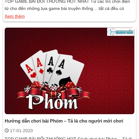
TOP GAME BÀI ĐỔI THƯỞNG HOT NHẤT Từ các trò chơi điện
tử cho đến những tựa game bài truyền thống… tất cả đều có
những từ ngữ chuyên ngành hay còn gọi là thuật ngữ riêng. Và
Xem thêm
trước khi có ý định học chơi cũng như giành chiến thắng trong
mọi trò chơi, điều […]
Hướng dẫn chơi bài Phỏm – Tá lả cho người mới chơi
17-01-2020
TOP GAME BÀI ĐỔI THƯỞNG HOT Cách chơi bài Phỏm – Tá lả