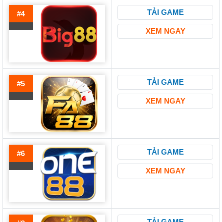
TẢI GAME
#4
XEM NGAY
TẢI GAME
#5
XEM NGAY
TẢI GAME
#6
XEM NGAY
TẢI GAME