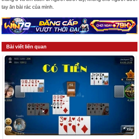
tay ăn bài rác của mình.
Bài viết liên quan