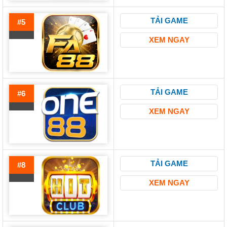
TẢI GAME
#5
XEM NGAY
TẢI GAME
#6
XEM NGAY
TẢI GAME
#8
XEM NGAY