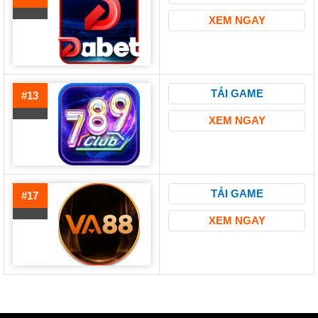
XEM NGAY
TẢI GAME
#13
XEM NGAY
TẢI GAME
#17
XEM NGAY