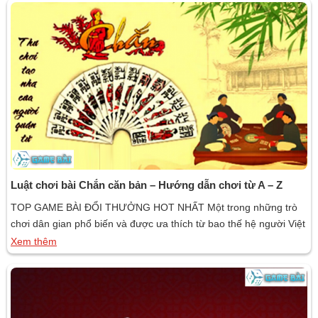
Luật chơi bài Chắn căn bản – Hướng dẫn chơi từ A – Z
TOP GAME BÀI ĐỔI THƯỞNG HOT NHẤT Một trong những trò
chơi dân gian phổ biến và được ưa thích từ bao thế hệ người Việt
Nam từ xưa đến nay đó chính là game bài Chắn. Cũng như
Xem thêm
những game bài khác, game bài chắn đã được đa số các cổng
game bài online […]