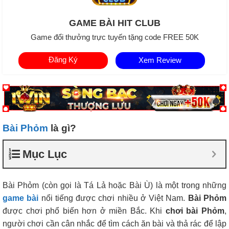
GAME BÀI HIT CLUB
Game đổi thưởng trực tuyến tặng code FREE 50K
Đăng Ký
Xem Review
Bài Phỏm
là gì?
Mục Lục
Bài Phỏm (còn gọi là Tá Lả hoặc Bài Ù) là một trong những
game bài
nổi tiếng được chơi nhiều ở Việt Nam.
Bài Phỏm
được chơi phổ biến hơn ở miền Bắc. Khi
chơi bài Phỏm
,
người chơi cần cân nhắc để tìm cách ăn bài và thả rác để lập