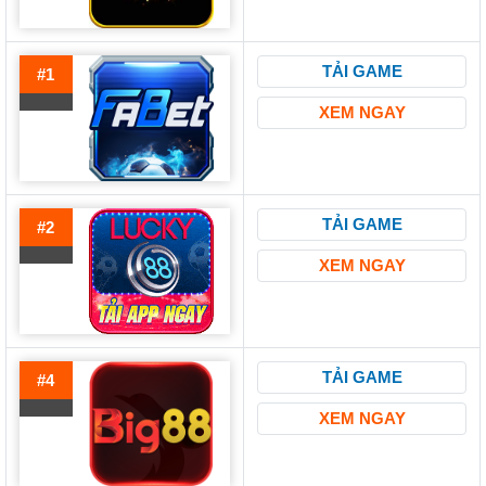
TẢI GAME
#1
XEM NGAY
TẢI GAME
#2
XEM NGAY
TẢI GAME
#4
XEM NGAY