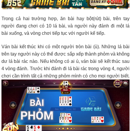
Trong cả hai trường hợp, ăn bài hay bột(rút) bài, trên tay
người đang chơi có 10 lá bài, và người này đánh đi một lá
bài xuống, và vòng chơi tiếp tục với người kế tiếp.
Ván bài kết thúc khi có một người tròn bài (ù). Những lá bài
trên tay người này có thể được sắp xếp thành phỏm và không
dư lá bài rác nào. Nếu không có ai ù, ván bài sẽ kết thúc sau
4 vòng đánh. Trước khi đánh đi lá bài rác trong vòng 4, người
chơi cần trình tất cả những phỏm mình có cho mọi người biết.