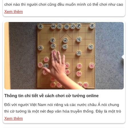
chơi nào thì người chơi cũng đều muốn mình có thể chơi như cao
thủ. Tuy nhiên để trở thành cao thủ không phải là điều dễ dàng và
Xem thêm
chơi Phỏm cũng vậy. Để giúp bạn có thể dễ dàng hơn khi […]
Thông tin chi tiết về cách chơi cờ tướng online
Đối với người Việt Nam nói riêng và các nước châu Á nói chung
thì cờ tướng là một nét đẹp văn hóa truyền thống. Đây là một trò
chơi trí tuệ đòi hỏi người chơi phải có tư duy thật sâu sắc. Hiện
Xem thêm
nay thì cờ tướng không chỉ có hình thức đánh trực […]