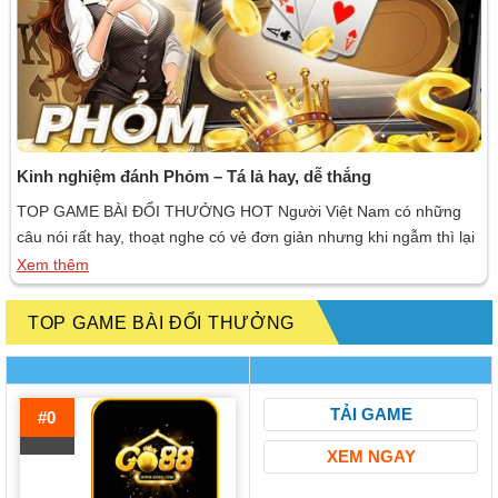
Kinh nghiệm đánh Phỏm – Tá lả hay, dễ thắng
TOP GAME BÀI ĐỔI THƯỞNG HOT Người Việt Nam có những
câu nói rất hay, thoạt nghe có vẻ đơn giản nhưng khi ngẫm thì lại
thấy vô cùng thấm thía. “Trong cờ bạc, ngoài anh em” là một câu
Xem thêm
nói như vậy. Bạn nên nhớ khi bước vào bàn cờ bạc nói chung và
[…]
TOP GAME BÀI ĐỔI THƯỞNG
TẢI GAME
#0
XEM NGAY