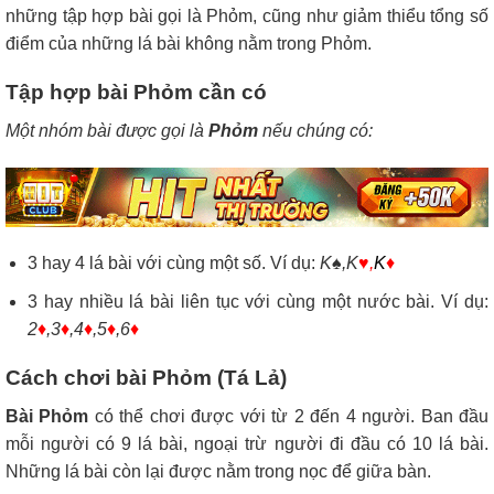
những tập hợp bài gọi là Phỏm, cũng như giảm thiểu tổng số
điểm của những lá bài không nằm trong Phỏm.
Tập hợp bài Phỏm cần có
Một nhóm bài được gọi là
Phỏm
nếu chúng có:
3 hay 4 lá bài với cùng một số. Ví dụ:
K♠,K
♥,
K
♦
3 hay nhiều lá bài liên tục với cùng một nước bài. Ví dụ:
2
♦
,3
♦
,4
♦
,5
♦
,6
♦
Cách chơi bài Phỏm (Tá Lả)
Bài Phỏm
có thể chơi được với từ 2 đến 4 người. Ban đầu
mỗi người có 9 lá bài, ngoại trừ người đi đầu có 10 lá bài.
Những lá bài còn lại được nằm trong nọc để giữa bàn.