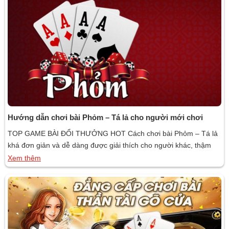
Hướng dẫn chơi bài Phỏm – Tá lả cho người mới chơi
TOP GAME BÀI ĐỔI THƯỞNG HOT Cách chơi bài Phỏm – Tá lả
khá đơn giản và dễ dàng được giải thích cho người khác, thậm
chí là kể cả đối với người mới bắt đầu. Chính vì điều này mà
Xem thêm
Phỏm – Tá lả rất phổ biến. Nếu bạn còn điều gì chưa rõ, […]