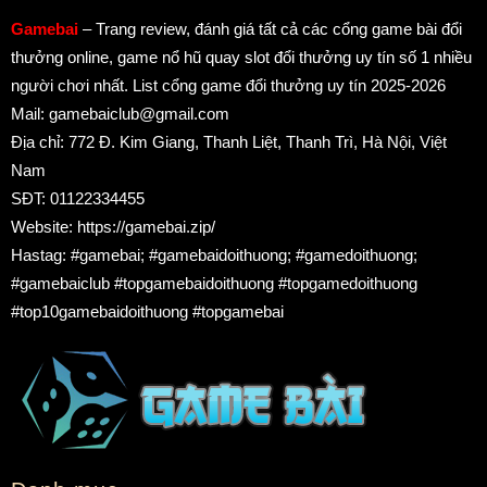
Gamebai
– Trang review, đánh giá tất cả các cổng game bài đổi
thưởng online, game nổ hũ quay slot đổi thưởng uy tín số 1 nhiều
người chơi nhất. List cổng game đổi thưởng uy tín 2025-2026
Mail:
gamebaiclub@gmail.com
Địa chỉ: 772 Đ. Kim Giang, Thanh Liệt, Thanh Trì, Hà Nội, Việt
Nam
SĐT: 01122334455
Website: https://gamebai.zip/
Hastag: #gamebai; #gamebaidoithuong; #gamedoithuong;
#gamebaiclub #topgamebaidoithuong #topgamedoithuong
#top10gamebaidoithuong #topgamebai