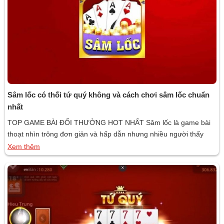
Sâm lốc có thối tứ quý không và cách chơi sâm lốc chuẩn
nhất
TOP GAME BÀI ĐỔI THƯỞNG HOT NHẤT Sâm lốc là game bài
thoạt nhìn trông đơn giản và hấp dẫn nhưng nhiều người thấy
rằng cách chơi sâm lốc là sự kết hợp ăn ý giữa game bài tiến lên
Xem thêm
miền Nam và tiến lên miền Bắc. Vậy cụ thể cách chơi sâm lốc
chuẩn […]