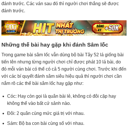
đánh trước. Các ván sau đó thì người chơi thắng sẽ được
đánh trước.
Những thế bài hay gặp khi đánh Sâm lốc
Trong game bài sâm lốc vẫn dùng bộ bài Tây 52 lá giống bài
tiến lên nhưng từng người chơi chỉ được phát 10 lá bài, do
đó mỗi ván bài có thể có cả 5 người cùng chơi. Trước khi đến
với các bí quyết đánh sâm siêu hiệu quả thì người chơi cần
nắm rõ các thế bài sâm lốc hay gặp như:
Cóc: Hay còn gọi là quân bài lẻ, không có đôi cặp hay
không thể vào bất cứ sảnh nào.
Đôi: 2 quân cùng mức giá trị với nhau.
Sám: Bộ ba con bài cùng số với nhau.