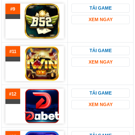
TẢI GAME
#9
XEM NGAY
TẢI GAME
#11
XEM NGAY
TẢI GAME
#12
XEM NGAY