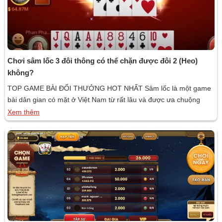
Chơi sâm lốc 3 đôi thông có thể chặn được đôi 2 (Heo)
không?
TOP GAME BÀI ĐỔI THƯỞNG HOT NHẤT Sâm lốc là một game
bài dân gian có mặt ở Việt Nam từ rất lâu và được ưa chuộng
nhiều. Cũng vì thế mà nhiều nhà cái cũng đang phát triển mạnh
Xem thêm
trò chơi này trong hệ thống game của mình. Nhưng không phải ai
cũng hiểu […]