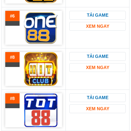
TẢI GAME
#6
XEM NGAY
TẢI GAME
#8
XEM NGAY
TẢI GAME
#8
XEM NGAY