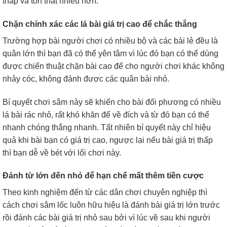
thấp và tổn thất nhiều hơn.
Chặn chính xác các lá bài giá trị cao để chắc thắng
Trường hợp bài người chơi có nhiều bộ và các bài lẻ đều là
quân lớn thì bạn đã có thể yên tâm vì lúc đó bạn có thể dùng
được chiến thuật chặn bài cao để cho người chơi khác không
nhảy cóc, không đánh được các quân bài nhỏ.
Bí quyết chơi sâm này sẽ khiến cho bài đối phương có nhiều
lá bài rác nhỏ, rất khó khăn để về đích và từ đó bạn có thể
nhanh chóng thắng nhanh. Tất nhiên bí quyết này chỉ hiệu
quả khi bài bạn có giá trị cao, ngược lại nếu bài giá trị thấp
thì bạn dễ về bét với lối chơi này.
Đánh từ lớn đến nhỏ để hạn chế mất thêm tiền cược
Theo kinh nghiệm đến từ các dân chơi chuyên nghiệp thì
cách chơi sâm lốc luôn hữu hiệu là đánh bài giá trị lớn trước
rồi đánh các bài giá trị nhỏ sau bởi vì lúc về sau khi người