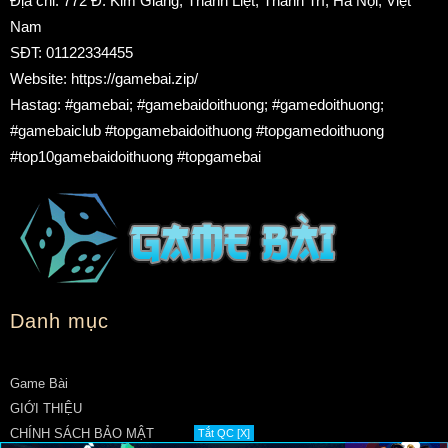
Địa chỉ: 772 Đ. Kim Giang, Thanh Liệt, Thanh Trì, Hà Nội, Việt
Nam
SĐT: 01122334455
Website: https://gamebai.zip/
Hastag: #gamebai; #gamebaidoithuong; #gamedoithuong;
#gamebaiclub #topgamebaidoithuong #topgamedoithuong
#top10gamebaidoithuong #topgamebai
Danh mục
Game Bài
GIỚI THIỆU
CHÍNH SÁCH BẢO MẬT
Tắt QC [X]