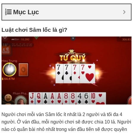
Mục Lục
Luật chơi Sâm lốc là gì?
Người chơi mỗi ván Sâm lốc ít nhất là 2 người và tối đa 4
người. Ở ván đầu, mỗi người chơi sẽ được chia 10 lá. Người
nào có quân bài nhỏ nhất trong ván đầu tiên sẽ được quyền