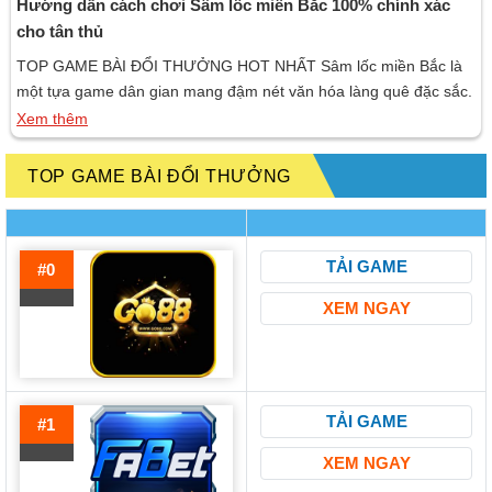
Hướng dẫn cách chơi Sâm lốc miền Bắc 100% chính xác
cho tân thủ
TOP GAME BÀI ĐỔI THƯỞNG HOT NHẤT Sâm lốc miền Bắc là
một tựa game dân gian mang đậm nét văn hóa làng quê đặc sắc.
Đây cũng là một món ăn tinh thần không thể thiếu trong những
Xem thêm
mùa lễ hội tại Việt Nam. Trong bài viết dưới đây, Gamebai Club sẽ
hướng dẫn […]
TOP GAME BÀI ĐỔI THƯỞNG
TẢI GAME
#0
XEM NGAY
TẢI GAME
#1
XEM NGAY