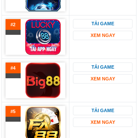
TẢI GAME
#2
XEM NGAY
TẢI GAME
#4
XEM NGAY
TẢI GAME
#5
XEM NGAY