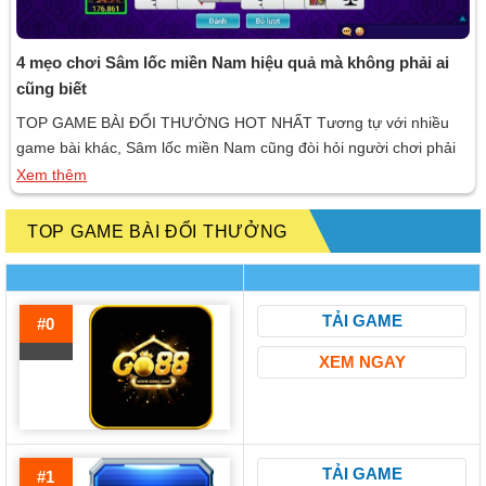
4 mẹo chơi Sâm lốc miền Nam hiệu quả mà không phải ai
cũng biết
TOP GAME BÀI ĐỔI THƯỞNG HOT NHẤT Tương tự với nhiều
game bài khác, Sâm lốc miền Nam cũng đòi hỏi người chơi phải
có sự tính toán, chiến thuật rõ ràng thì mới có thể giành chiến
Xem thêm
thắng. Vậy cụ thể có những kinh nghiệm chơi Sâm lốc nào hiệu
quả? Hãy để Gamebai […]
TOP GAME BÀI ĐỔI THƯỞNG
TẢI GAME
#0
XEM NGAY
TẢI GAME
#1