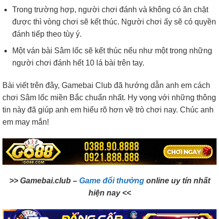
Trong trường hợp, người chơi đánh và không có ăn chặt
được thì vòng chơi sẽ kết thúc. Người chơi ấy sẽ có quyền
đánh tiếp theo tùy ý.
Một ván bài Sâm lốc sẽ kết thúc nếu như một trong những
người chơi đánh hết 10 lá bài trên tay.
Bài viết trên đây, Gamebai Club đã hướng dẫn anh em cách
chơi Sâm lốc miền Bắc chuẩn nhất. Hy vọng với những thông
tin này đã giúp anh em hiểu rõ hơn về trò chơi nay. Chúc anh
em may mắn!
>> Gamebai.club –
Game đổi thưởng
online uy tín nhất
hiện nay <<