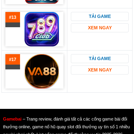
TẢI GAME
#13
XEM NGAY
TẢI GAME
#17
XEM NGAY
Gamebai
– Trang review, đánh giá tất cả các cổng game bài đổi
thưởng online, game nổ hũ quay slot đổi thưởng uy tín số 1 nhiều