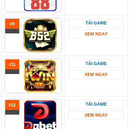
TẢI GAME
#9
XEM NGAY
TẢI GAME
#11
XEM NGAY
TẢI GAME
#12
XEM NGAY