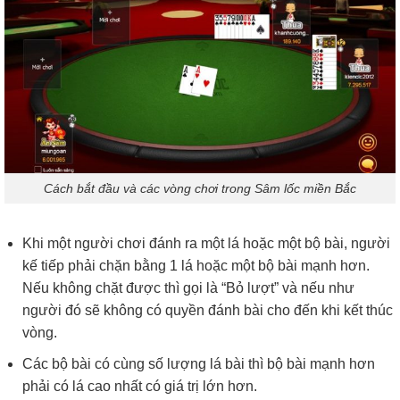
Cách bắt đầu và các vòng chơi trong Sâm lốc miền Bắc
Khi một người chơi đánh ra một lá hoặc một bộ bài, người
kế tiếp phải chặn bằng 1 lá hoặc một bộ bài mạnh hơn.
Nếu không chặt được thì gọi là “Bỏ lượt” và nếu như
người đó sẽ không có quyền đánh bài cho đến khi kết thúc
vòng.
Các bộ bài có cùng số lượng lá bài thì bộ bài mạnh hơn
phải có lá cao nhất có giá trị lớn hơn.