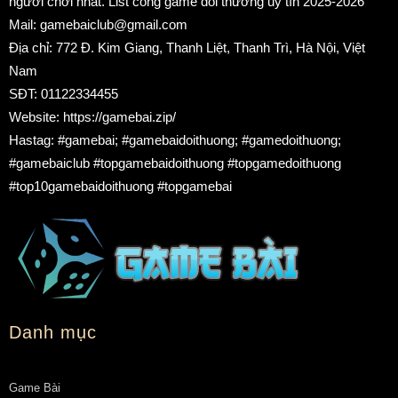
người chơi nhất. List cổng game đổi thưởng uy tín 2025-2026
Mail:
gamebaiclub@gmail.com
Địa chỉ: 772 Đ. Kim Giang, Thanh Liệt, Thanh Trì, Hà Nội, Việt
Nam
SĐT: 01122334455
Website: https://gamebai.zip/
Hastag: #gamebai; #gamebaidoithuong; #gamedoithuong;
#gamebaiclub #topgamebaidoithuong #topgamedoithuong
#top10gamebaidoithuong #topgamebai
Danh mục
Game Bài